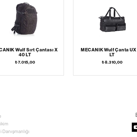
ANIK Wulf Sırt Çantası X
MECANIK Wulf Çanta UX
40 LT
LT
₺ 7.015,00
₺ 8.310,00
e
ikim
i Danışmanlığı