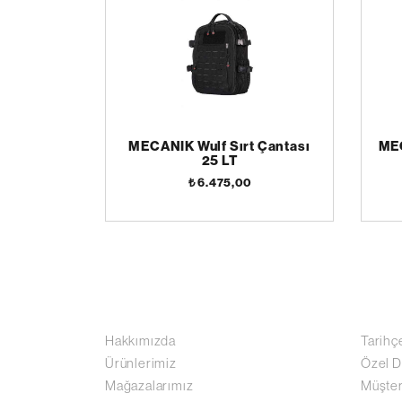
MECANIK Wulf Sırt Çantası
MEC
25 LT
₺ 6.475,00
Hakkımızda
Tarihç
Ürünlerimiz
Özel D
Mağazalarımız
Müşter